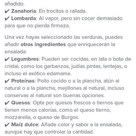
añadido.
✔️
Zanahoria
: En trocitos o rallada.
✔️
Lombarda
: Al vapor, pero sin cocer demasiado
para que no pierda firmeza.
Una vez hayas seleccionado las verduras, puedes
añadir
otros ingredientes
que enriquecerán la
ensalada:
✔️
Legumbres
: Pueden ser cocidas, en lata o bote de
cristal, como los garbanzos, judías pintas, lentejas, o
incluso el exótico edamame.
✔️
Proteínas
: Pollo cocido o a la plancha, atún al
natural o a la plancha, mejillones al natural, incluso
conservas al natural son buenas opciones.
✔️
Quesos
: Opta por quesos frescos o tiernos que
tienen menos calorías, como el queso tierno,
mozzarella, o queso de Burgos.
✔️
Maíz dulce
: Añade color y sabor a la ensalada,
aunque hay que controlar la cantidad.