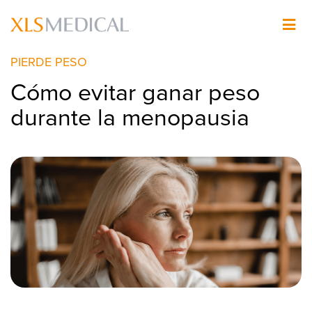
Pasar
al
Imagen
contenido
principal
PIERDE PESO
Cómo evitar ganar peso
durante la menopausia