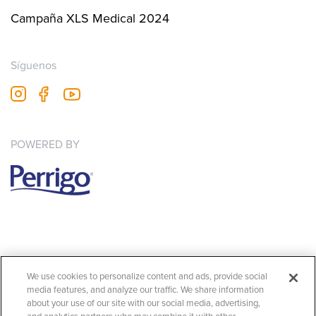
Campaña XLS Medical 2024
Síguenos
fb
youtube
insta
POWERED BY
Imagen
Todos los productos XLS MEDICAL cumplen la normativa
de productos sanitarios
We use cookies to personalize content and ads, provide social
CPSP23064CAT
.
media features, and analyze our traffic. We share information
about your use of our site with our social media, advertising,